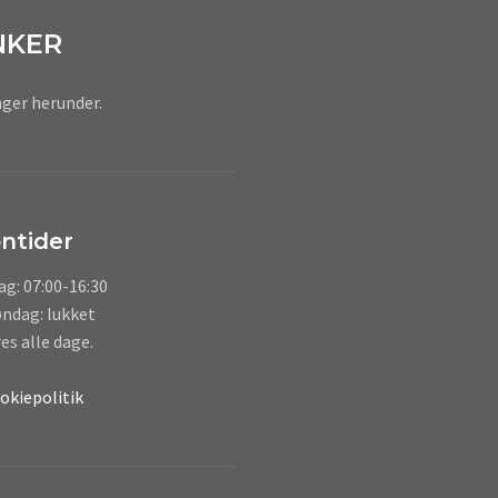
NKER
nger herunder.
ntider
g: 07:00-16:30
ndag: lukket
es alle dage.
okiepolitik