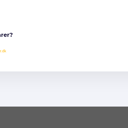
arer?
.dk​