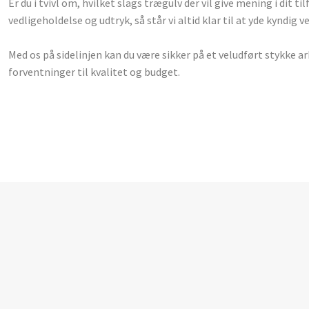
Er du i tvivl om, hvilket slags trægulv der vil give mening i dit t
vedligeholdelse og udtryk, så står vi altid klar til at yde kyndig v
Med os på sidelinjen kan du være sikker på et veludført stykke a
forventninger til kvalitet og budget.