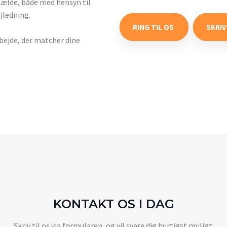
ilfælde, både med hensyn til
ejledning.
RING TIL OS ​
SKRIV
rbejde, der matcher dine
KONTAKT OS I DAG
Skriv til os via formularen, og vil svare dig hurtigst muligt.