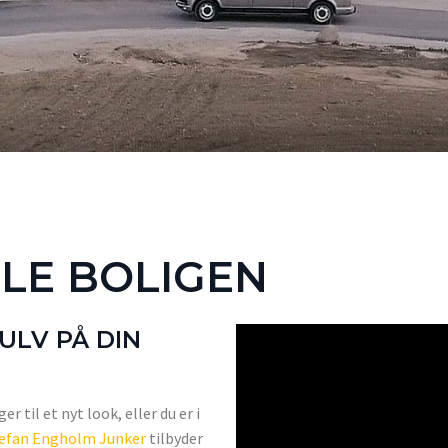
LE BOLIGEN
GULV PÅ DIN
 til et nyt look, eller du er i
efan Engholm Junker
tilbyder