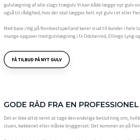
gulvlægning af alle slags trægulv. Vi kan både lægge nyt gulv o
også til rådighed, hvis der skal lægges helt nyt gulv i et eller fle
Med base i Vig på Nordvestsjælland kører vi ud til kunder i hele 
mange opgaver med gulvlægning i fx Odsherred, Ellinge Lyng o
FÅ TILBUD PÅ NYT GULV
GODE RÅD FRA EN PROFESSIONE
Det er ikke altid nemt at tage den endelige beslutning om, hvilke
stuen, køkkenet eller måske bryggerset. Det kommer an på flere