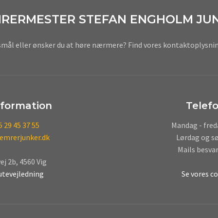
RERMESTER STEFAN ENGHOLM JU
smål eller ønsker du at høre nærmere? Find vores kontaktoplysni
formation
Telefo
 29 45 37 55
Mandag - freda
emrerjunker.dk​
Lørdag og sø
Mails besvar
j 2b, 4560 Vig
rutevejledning
Se vores co