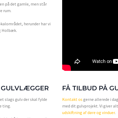
ven på det gamle, men står
re rum.
lokalområdet, herunder har vi
g Holbæk.
L GULVLÆGGER
FÅ TILBUD PÅ 
t slags gulv der skal fylde
Kontakt os
gerne allerede i da
 ting.
med dit gulvprojekt. Vi giver a
udskiftning af døre og vinduer
.