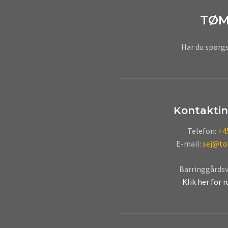
TØM
​Har du spørg
Kontaktin
Telefon:
+45
E-mail:
sej@to
Barringgårdsve
Klik her for 