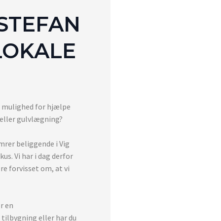
STEFAN
 LOKALE
ar mulighed for hjælpe
eller gulvlægning?
mrer beliggende i Vig
us. Vi har i dag derfor
e forvisset om, at vi
r en
tilbygning eller har du