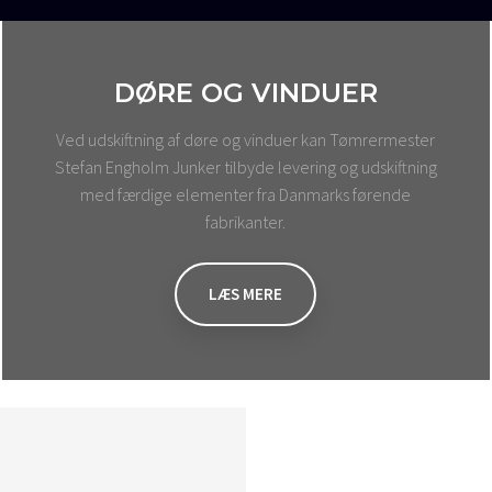
DØRE OG VINDUER
Ved udskiftning af døre og vinduer kan Tømrermester
Stefan Engholm Junker tilbyde levering og udskiftning
med færdige elementer fra Danmarks førende
fabrikanter.
LÆS MERE​