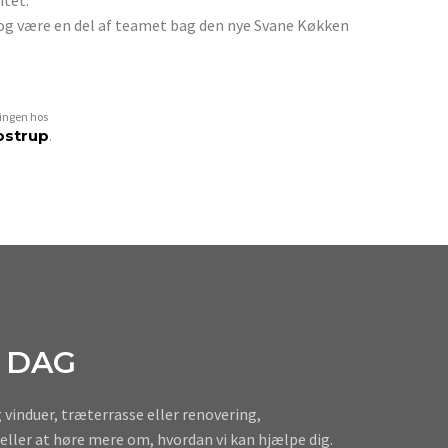
 og være en del af teamet bag den nye Svane Køkken
lingen hos
ostrup
.
 DAG
vinduer, træterrasse eller renovering,
 eller at høre mere om, hvordan vi kan hjælpe dig.