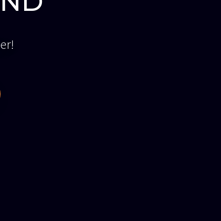
ND​
er!