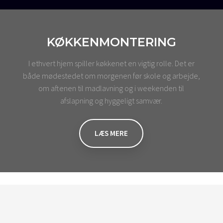
KØKKENMONTERING
I ethvert hjem spiller køkkenet en vigtig rolle. Det er
både mødestedet om morgenen før skole og arbejde,
om aftenen til madlavning og i weekenden til
afslapning og hyggeligt samvær.
LÆS MERE​