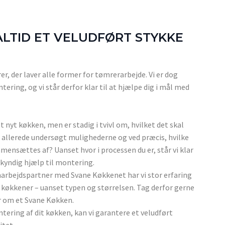
ALTID ET VELUDFØRT STYKKE
er, der laver alle former for tømrerarbejde. Vi er dog
ering, og vi står derfor klar til at hjælpe dig i mål med
yt køkken, men er stadig i tvivl om, hvilket det skal
u allerede undersøgt mulighederne og ved præcis, hvilke
mensættes af? Uanset hvor i processen du er, står vi klar
kyndig hjælp til montering.
arbejdspartner med Svane Køkkenet har vi stor erfaring
køkkener – uanset typen og størrelsen. Tag derfor gerne
er om et Svane Køkken.
ntering af dit køkken, kan vi garantere et veludført
itet.