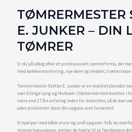
TØMRERMESTER 
E. JUNKER – DIN
TØMRER
​Er du på udkig efter et professionelt tømrerfirma, der h
med køkkenmontering, nye døre og vinduer, træterrasse 
Tømrermester Stefan E. Junker er en kvalitetsbevidst tø
nær Ellinge Lyng og Holbæk i Odsherred med kvalitet i fok
mere end 17 års erfaring inden for branchen, så du kan vær
uden problemer løser din opgave som forventet.
Vi hjælper med både store og små opgaver. Står du overfo
renoveringsopgave, ønsker du hjælp til at færdiggøre din 