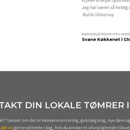
Jeg har været så heldig
Butik i Glostrup
Køkkenet på billedet er fra udstil
Svane Køkkenet i Gl
TAKT DIN LOKALE TØMRER I
ekt? Uanset om det er køkkenmontering, gulvlægning, nye døre og 
akt os
gerne allerede i dag, hvis du ønsker et uforpligtende tilbud