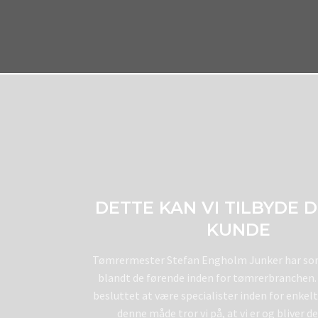
DETTE KAN VI TILBYDE 
KUNDE
​​Tømrermester Stefan Engholm Junker har so
blandt de førende inden for tømrerbranchen. 
besluttet at være specialister inden for enkel
denne måde tror vi på, at vi er og bliver d