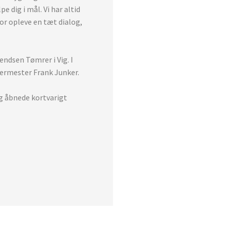
e dig i mål. Vi har altid
for opleve en tæt dialog,
endsen Tømrer i Vig. I
rermester Frank Junker.
g åbnede kortvarigt