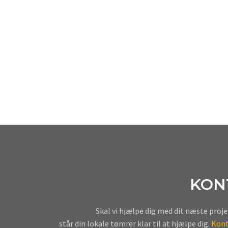
KON
Skal vi hjælpe dig med dit næste proj
​står din lokale tømrer klar til at hjælpe dig.
Kont